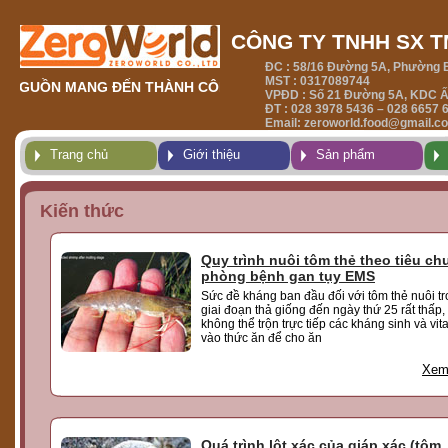
CÔNG TY TNHH SX 
ĐC : 58/16 Đường 5A, Phường B
MST : 0317089744
 NGUỒN MANG ĐẾN THÀNH CÔNG
NƠI KHỞI NGUỒN MANG
VPĐD : Số 21 Đường 5A, KDC Ấp
ĐT : 028 3978 5436 – 028 6657 
Email: zeroworld.food@gmail.c
Trang chủ
Giới thiệu
Sản phẩm
Kiến thức
Quy trình nuôi tôm thẻ theo tiêu ch
phòng bệnh gan tụy EMS
Sức đề kháng ban đầu đối với tôm thẻ nuôi t
giai đoạn thả giống đến ngày thứ 25 rất thấp,
không thể trộn trực tiếp các kháng sinh và vit
vào thức ăn để cho ăn
Xem 
Quá trình lột xác của giáp xác (tôm,