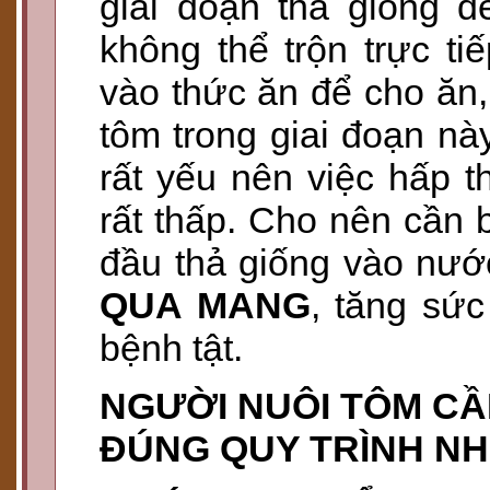
giai đoạn thả giống đ
không thể trộn trực ti
vào thức ăn để cho ăn,
tôm trong giai đoạn nà
rất yếu nên việc hấp t
rất thấp. Cho nên cần
đầu thả giống vào nướ
QUA MANG
, tăng sức
bệnh tật.
NGƯỜI NUÔI TÔM CẦ
ĐÚNG QUY TRÌNH NH