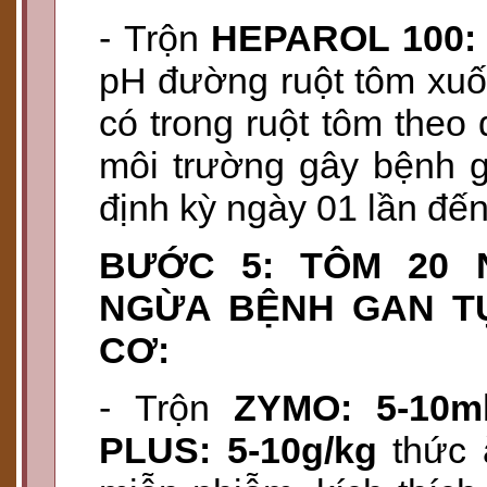
- Trộn
HEPAROL 100: 
pH đường ruột tôm xuố
có trong ruột tôm theo
môi trường gây bệnh g
định kỳ ngày 01 lần đến
BƯỚC 5: TÔM 20 
NGỪA BỆNH GAN T
CƠ:
- Trộn
ZYMO: 5-10ml
PLUS: 5-10g/kg
thức 