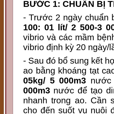
BƯỚC 1: CHUẨN BỊ 
- Trước 2 ngày chuẩn b
100: 01 lít/ 2 500-3 
vibrio và các mầm bện
vibrio định kỳ 20 ngày/
- Sau đó bổ sung kết h
ao bằng khoáng tạt c
05kg/ 5 000m3
nước
000m3
nước để tạo d
nhanh trong ao. Cần s
cho đến suốt vụ nuôi đ