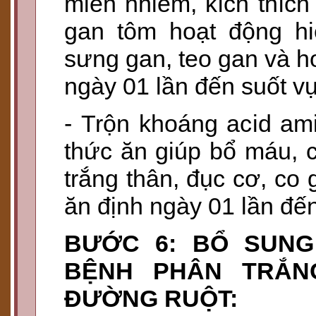
miễn nhiễm, kích thích
gan tôm hoạt động hiệ
sưng gan, teo gan và ho
ngày 01 lần đến suốt vụ
- Trộn khoáng acid a
thức ăn giúp bổ máu, 
trắng thân, đục cơ, co
ăn định ngày 01 lần đến
BƯỚC 6: BỔ SUNG
BỆNH PHÂN TRẮN
ĐƯỜNG RUỘT: