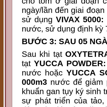
cho tôm ở giai đoạn c
ngày/lần đến giai đoạn 
sử dụng
VIVAX 5000: 
nước, sử dụng định kỳ 7
BƯỚC 3: SAU 05 NG
Sau khi tạt
OXYTETRA
tạt
YUCCA POWDER: L
nước hoặc
YUCCA SCH
000m3
nước để giảm p
khuẩn gan tụy ký sinh 
sự phát triển của tảo