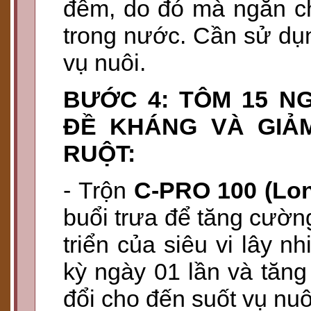
đêm, do đó mà ngăn ch
trong nước. Cần sử dụn
vụ nuôi.
BƯỚC 4: TÔM 15 N
ĐỀ KHÁNG VÀ GIẢ
RUỘT:
- Trộn
C-PRO 100 (Lon
buổi trưa để tăng cườn
triển của siêu vi lây 
kỳ ngày 01 lần và tăng l
đổi cho đến suốt vụ nuô