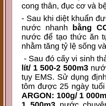
cong thân, đục cơ v
- Sau khi diệt khuẩn đ
nước nhanh
bằng CO
nước để tạo thức ăn t
nhằm tăng tỷ lệ sống v
- Sau đó cấy vi sinh t
lít/ 1 500-2 500m3
nước
tụy EMS. Sử dụng định
tôm được 25 ngày tuổi 
ARGON: 100g/ 1 000
1 500m3
nước chuyên