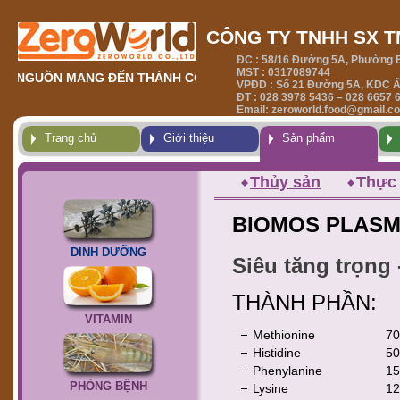
CÔNG TY TNHH SX 
ĐC : 58/16 Đường 5A, Phường B
MST : 0317089744
I NGUỒN MANG ĐẾN THÀNH CÔNG
NƠI KHỞI NGUỒN MAN
VPĐD : Số 21 Đường 5A, KDC Ấp
ĐT : 028 3978 5436 – 028 6657 
Email: zeroworld.food@gmail.c
Trang chủ
Giới thiệu
Sản phẩm
Thủy sản
Thực
BIOMOS PLAS
DINH DƯỠNG
Siêu tăng trọng -
THÀNH PHẦN:
VITAMIN
Methionine
70
Histidine
50
Phenylanine
15
PHÒNG BỆNH
Lysine
12