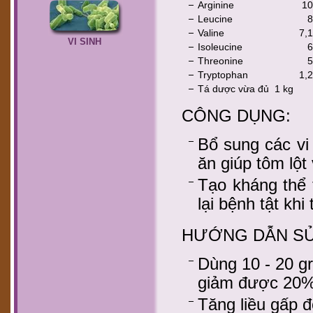
Arginine
10
Leucine
8
Valine
7,1
VI SINH
Isoleucine
6
Threonine
5
Tryptophan
1,2
Tá dược vừa đủ 1 kg
CÔNG DỤNG:
Bổ sung các vi 
ăn giúp tôm lột 
Tạo kháng thể 
lại bệnh tật khi
HƯỚNG DẪN SỬ
Dùng 10 - 20 gr
giảm được 20%
Tăng liều gấp đô